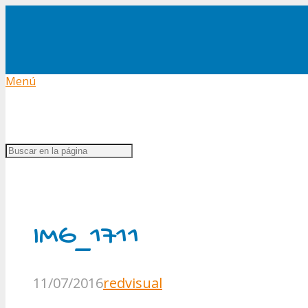
Menú
IMG_1711
11/07/2016
redvisual