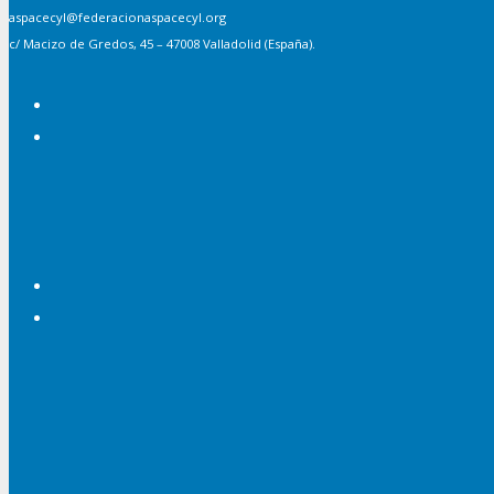
aspacecyl@federacionaspacecyl.org
c/ Macizo de Gredos, 45 – 47008 Valladolid (España).