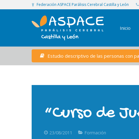
Federación ASPACE Parálisis Cerebral Castilla y León
Inicio
Estudio descriptivo de las personas con par
“Curso de J
23/08/2011
Formación