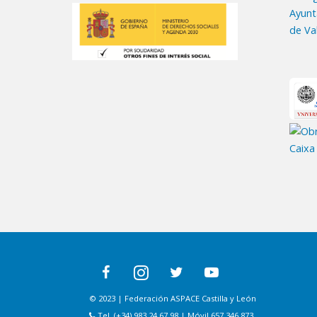
© 2023 | Federación ASPACE Castilla y León
Tel. (+34) 983 24 67 98 | Móvil 657 346 873