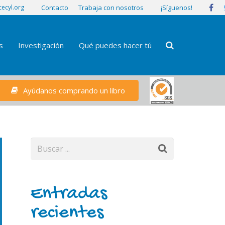
¡Síguenos!
ecyl.org
Contacto
Trabaja con nosotros
s
Investigación
Qué puedes hacer tú
Ayúdanos comprando un libro
Entradas
recientes