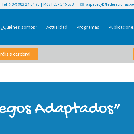
Tel. (+34) 983 24 67 98 | Móvil 657 346 873
aspacecyl@federacionaspac
¿Quiénes somos?
Actualidad
Programas
Publicacione
álisis cerebral
uegos Adaptados”