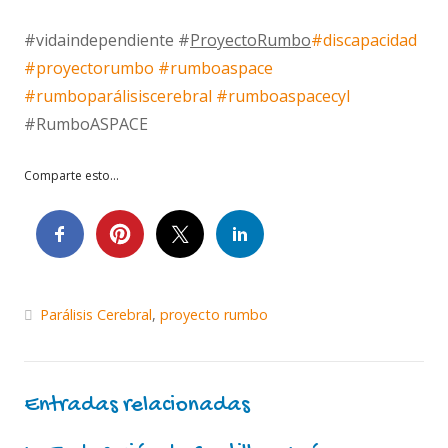
#vidaindependiente #
Proyecto
Rumbo
#discapacidad
#proyectorumbo
#rumboaspace
#rumboparálisiscerebral
#rumboaspacecyl
#RumboASPACE
Comparte esto...
Parálisis Cerebral
,
proyecto rumbo
Entradas relacionadas