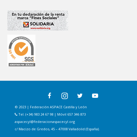
© 2023 | Federación ASPACE Castilla y León
Tel. (+34) 983 24 67 98 | Móvil 657 346 873
aspacecyl@federacionaspacecyl.org
c/ Macizo de Gredos, 45 – 47008 Valladolid (España).