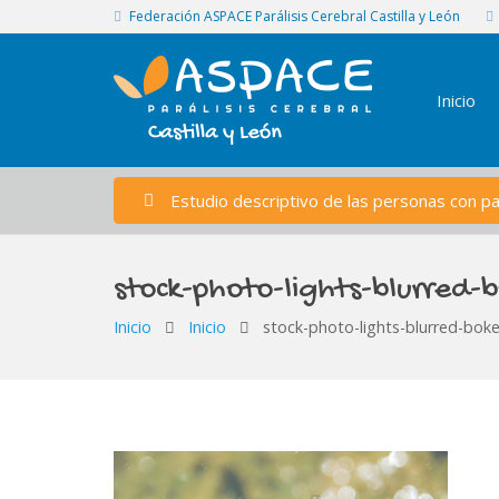
Federación ASPACE Parálisis Cerebral Castilla y León
Inicio
Estudio descriptivo de las personas con par
stock-photo-lights-blurred
Inicio
Inicio
stock-photo-lights-blurred-bo