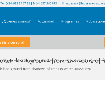
Tel. (+34) 983 24 67 98 | Móvil 657 346 873
aspacecyl@federacionaspace
¿Quiénes somos?
Actualidad
Programas
Publicacion
álisis cerebral
-bokeh-background-from-shadows-of-
keh-background-from-shadows-of-trees-in-water-466549850