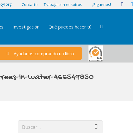
¡Síguenos!
cyl.org
Contacto
Trabaja con nosotros
es
Investigación
Qué puedes hacer tú
Ayúdanos comprando un libro
trees-in-water-466549850