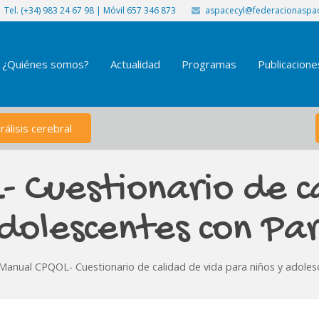
Tel. (+34) 983 24 67 98 | Móvil 657 346 873
aspacecyl@federacionaspac
¿Quiénes somos?
Actualidad
Programas
Publicacione
álisis cerebral
 Cuestionario de c
dolescentes con Par
Manual CPQOL- Cuestionario de calidad de vida para niños y adolesc