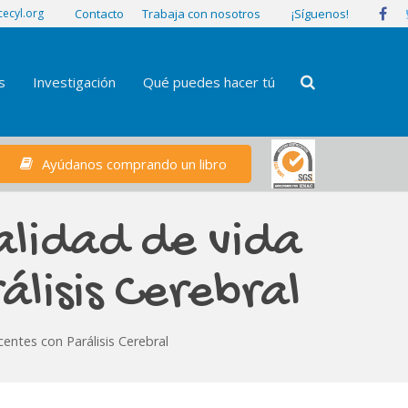
¡Síguenos!
ecyl.org
Contacto
Trabaja con nosotros
s
Investigación
Qué puedes hacer tú
Ayúdanos comprando un libro
alidad de vida
álisis Cerebral
entes con Parálisis Cerebral