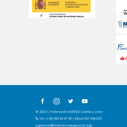
© 2023 | Federación ASPACE Castilla y León
Tel. (+34) 983 24 67 98 | Móvil 657 346 873
aspacecyl@federacionaspacecyl.org