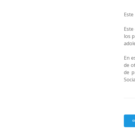
Este
Este
los 
adole
En e
de o
de p
Socia
li