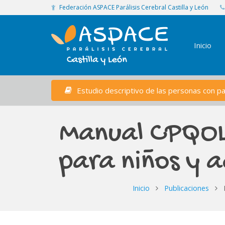
Federación ASPACE Parálisis Cerebral Castilla y León
Inicio
Estudio descriptivo de las personas con par
Manual CPQOL-
para niños y a
Inicio
Publicaciones