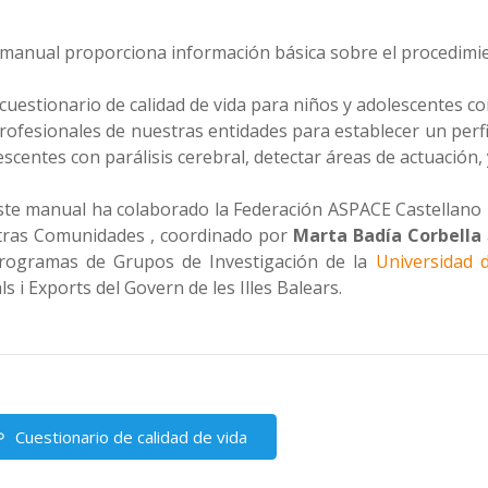
 manual proporciona información básica sobre el procedimien
 cuestionario de calidad de vida para niños y adolescentes co
profesionales de nuestras entidades para establecer un perfi
scentes con parálisis cerebral, detectar áreas de actuación, 
ste manual ha colaborado la Federación ASPACE Castellano 
tras Comunidades , coordinado por
Marta Badía Corbella
rogramas de Grupos de Investigación de la
Universidad 
ls i Exports del Govern de les Illes Balears.
Cuestionario de calidad de vida
nk