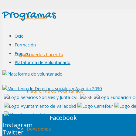
Programas
Investigación
Ocio
Formación
Empleo
Qué puedes hacer tú
Plataforma de Voluntariado
Plataforma de voluntariado
Facebook
Instagram
Donaciones
Twitter