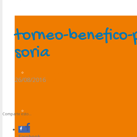
torneo-benefico-
Presentación
soria
¿Qué es la Parálisis Cerebral?
26/08/2016
redvisual
Transparencia
Comparte esto...
Facebook