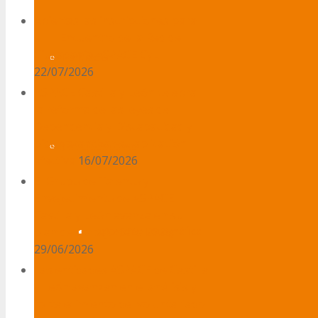
Abiertas las inscripciones para
el III Encuentro de la Red de
Ciudadanía ASPACE CyL
Formación
22/07/2026
ASPACE Castilla y León celebra
la reforma de las leyes de
Dependencia y Discapacidad y
pide garantizar su aplicación
Envejecimiento
efectiva
16/07/2026
El Grupo de Talento y
Envejecimiento de ASPACE
Castilla y León avanza en su
Exposición Fotográfica
plan de trabajo para 2026
29/06/2026
Las entidades ASPACE de Castilla
y León avanzan en el análisis y
fortalecimiento del voluntariado