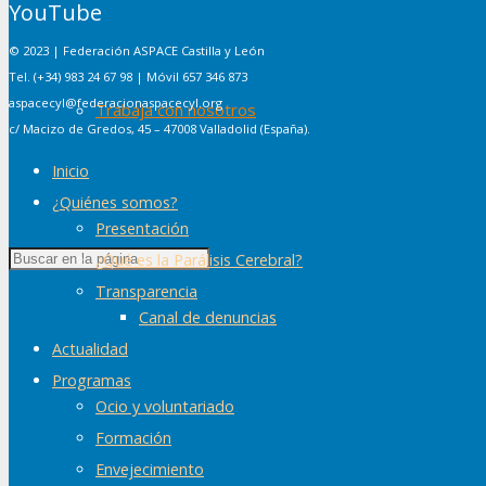
YouTube
© 2023 | Federación ASPACE Castilla y León
Tel. (+34) 983 24 67 98 | Móvil 657 346 873
aspacecyl@federacionaspacecyl.org
Trabaja con nosotros
c/ Macizo de Gredos, 45 – 47008 Valladolid (España).
Inicio
¿Quiénes somos?
Presentación
¿Qué es la Parálisis Cerebral?
Transparencia
Canal de denuncias
Actualidad
Programas
Ocio y voluntariado
Formación
Envejecimiento