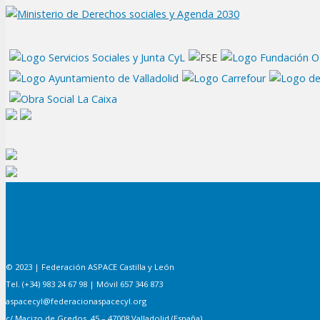
© 2023 | Federación ASPACE Castilla y León
Tel. (+34) 983 24 67 98 | Móvil 657 346 873
aspacecyl@federacionaspacecyl.org
c/ Macizo de Gredos, 45 – 47008 Valladolid (España).