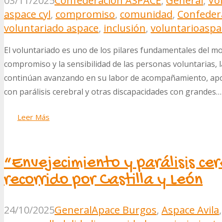
03/11/2025
Confederación ASPACE
,
General
,
Vo
aspace cyl
,
compromiso
,
comunidad
,
Confeder
voluntariado aspace
,
inclusión
,
voluntario
aspa
El voluntariado es uno de los pilares fundamentales del mo
compromiso y la sensibilidad de las personas voluntarias, 
continúan avanzando en su labor de acompañamiento, apoy
con parálisis cerebral y otras discapacidades con grandes…
Leer Más
“Envejecimiento y parálisis cer
recorrido por Castilla y León
24/10/2025
General
Apace Burgos
,
Aspace Avila