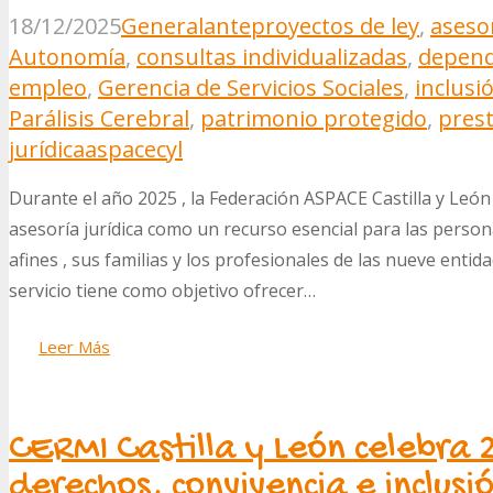
18/12/2025
General
anteproyectos de ley
,
asesor
Autonomía
,
consultas individualizadas
,
depend
empleo
,
Gerencia de Servicios Sociales
,
inclusi
Parálisis Cerebral
,
patrimonio protegido
,
pres
jurídica
aspacecyl
Durante el año 2025 , la Federación ASPACE Castilla y Leó
asesoría jurídica como un recurso esencial para las person
afines , sus familias y los profesionales de las nueve enti
servicio tiene como objetivo ofrecer…
Leer Más
CERMI Castilla y León celebra
derechos, convivencia e inclusi