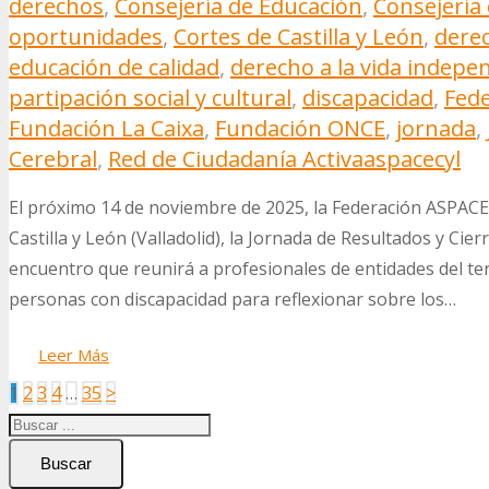
derechos
,
Consejería de Educación
,
Consejería 
oportunidades
,
Cortes de Castilla y León
,
derec
educación de calidad
,
derecho a la vida indepe
partipación social y cultural
,
discapacidad
,
Fede
Fundación La Caixa
,
Fundación ONCE
,
jornada
,
Cerebral
,
Red de Ciudadanía Activa
aspacecyl
El próximo 14 de noviembre de 2025, la Federación ASPACE C
Castilla y León (Valladolid), la Jornada de Resultados y Cie
encuentro que reunirá a profesionales de entidades del ter
personas con discapacidad para reflexionar sobre los…
Leer Más
Paginación
1
2
3
4
…
35
>
de
entradas
Buscar