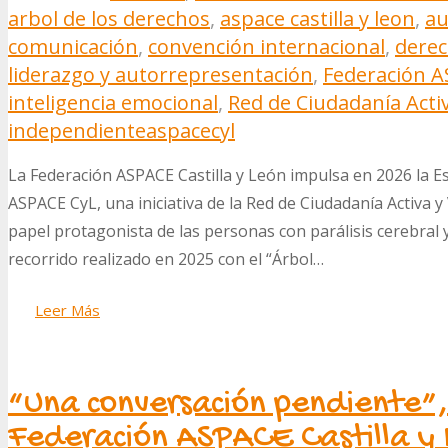
arbol de los derechos
,
aspace castilla y leon
,
au
comunicación
,
convención internacional
,
dere
liderazgo y autorrepresentación
,
Federación A
inteligencia emocional
,
Red de Ciudadanía Acti
independiente
aspacecyl
La Federación ASPACE Castilla y León impulsa en 2026 la E
ASPACE CyL, una iniciativa de la Red de Ciudadanía Activa y
papel protagonista de las personas con parálisis cerebral y
recorrido realizado en 2025 con el “Árbol…
Leer Más
“Una conversación pendiente”,
Federación ASPACE Castilla y