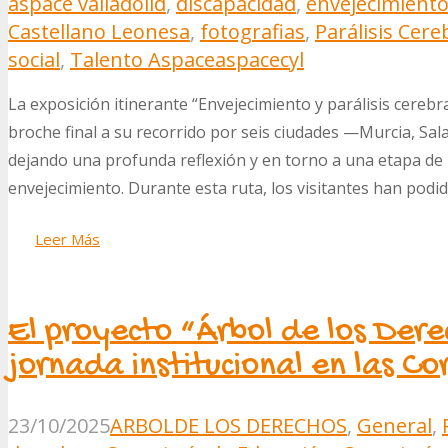
aspace valladolid
,
discapacidad
,
envejecimient
Castellano Leonesa
,
fotografias
,
Parálisis Cere
social
,
Talento Aspace
aspacecyl
La exposición itinerante “Envejecimiento y parálisis cereb
broche final a su recorrido por seis ciudades —Murcia, Sal
dejando una profunda reflexión y en torno a una etapa de 
envejecimiento. Durante esta ruta, los visitantes han podi
Leer Más
El proyecto “Árbol de los Dere
jornada institucional en las Co
23/10/2025
ARBOLDE LOS DERECHOS
,
General
,