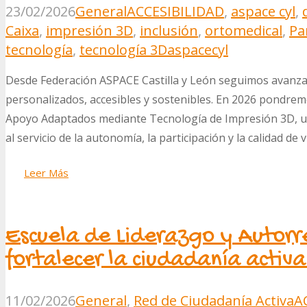
23/02/2026
General
ACCESIBILIDAD
,
aspace cyl
,
Caixa
,
impresión 3D
,
inclusión
,
ortomedical
,
Pa
tecnología
,
tecnología 3D
aspacecyl
Desde Federación ASPACE Castilla y León seguimos avanz
personalizados, accesibles y sostenibles. En 2026 pondre
Apoyo Adaptados mediante Tecnología de Impresión 3D, una 
al servicio de la autonomía, la participación y la calidad de 
Leer Más
Escuela de Liderazgo y Autorr
fortalecer la ciudadanía acti
11/02/2026
General
,
Red de Ciudadanía Activa
A