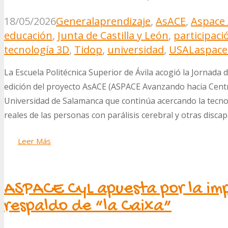
18/05/2026
General
aprendizaje
,
AsACE
,
Aspace 
educación
,
Junta de Castilla y León
,
participaci
tecnología 3D
,
Tidop
,
universidad
,
USAL
aspace
La Escuela Politécnica Superior de Ávila acogió la Jornada 
edición del proyecto AsACE (ASPACE Avanzando hacia Centro
Universidad de Salamanca que continúa acercando la tecnolo
reales de las personas con parálisis cerebral y otras disca
Leer Más
ASPACE CyL apuesta por la imp
respaldo de “la Caixa”