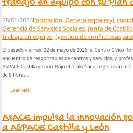
trabajo en equipo con su Plan
28/05/2026
Formación
,
General
aspacecyl
,
coord
Gerencia de Servicios Sociales
,
Junta de Castill
trabajo en equipo
,
´gestion de conflictos
aspace
El pasado viernes, 22 de mayo de 2026, el Centro Cívico Rond
encuentro de responsables de centros y servicios, y profes
ASPACE Castilla y León. Bajo el título “Liderazgo, coordinac
de 8 horas…
Leer Más
AsACE impulsa la innovación soc
a ASPACE Castilla y León