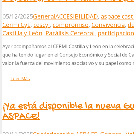
05/12/2025
General
ACCESIBILIDAD
,
aspace casti
Cermi CyL
,
cescyl
,
compromiso
,
Convivencia
,
d
Castilla y León
,
Parálisis Cerebral
,
participacion
Ayer acompañamos al CERMI Castilla y León en la celebració
que ha tenido lugar en el Consejo Económico y Social de Ca
valor la fuerza del movimiento asociativo y su papel como
Leer Más
¡Ya está disponible la nueva G
ASPACE!