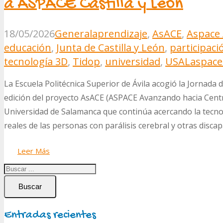
a ASPACE Castilla y León
18/05/2026
General
aprendizaje
,
AsACE
,
Aspace 
educación
,
Junta de Castilla y León
,
participaci
tecnología 3D
,
Tidop
,
universidad
,
USAL
aspace
La Escuela Politécnica Superior de Ávila acogió la Jornada 
edición del proyecto AsACE (ASPACE Avanzando hacia Centro
Universidad de Salamanca que continúa acercando la tecnolo
reales de las personas con parálisis cerebral y otras disca
Leer Más
Buscar
Entradas recientes