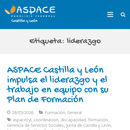
Etiqueta:
liderazgo
ASPACE Castilla y León
impulsa el liderazgo y el
trabajo en equipo con su
Plan de Formación
28/05/2026
Formación
,
General
aspacecyl
,
coordinacion
,
discapacidad
,
formación
,
Gerencia de Servicios Sociales
,
Junta de Castilla y León
,