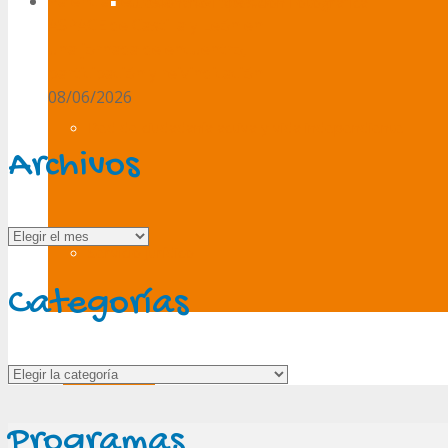
Palencia reúne al movimiento
Cuesionario Exposición Fotográfica
ASPACE de Castilla y León en
una jornada de encuentro,
participación y reivindicación
08/06/2026
Red de ciudadanía activa y vida independiente
Archivos
Archivos
Servicio Jurídico
Categorías
Categorías
Publicaciones
Programas