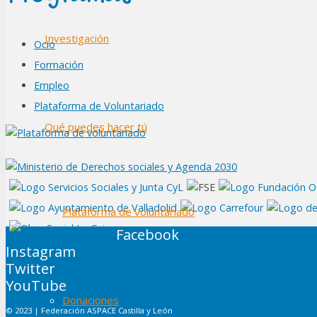
Investigación
Ocio
Formación
Empleo
Plataforma de Voluntariado
Qué puedes hacer tú
Plataforma de voluntariado
Facebook
Instagram
Twitter
YouTube
Donaciones
© 2023 | Federación ASPACE Castilla y León