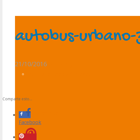
autobus-urbano
Presentación
21/10/2016
aspacecyl
¿Qué es la Parálisis Cerebral?
Comparte esto...
Transparencia
Facebook