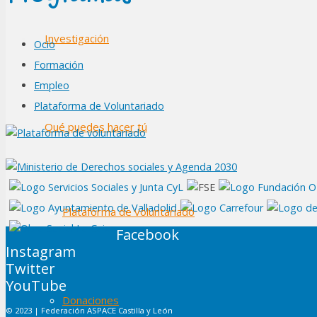
Investigación
Ocio
Formación
Empleo
Plataforma de Voluntariado
Qué puedes hacer tú
Plataforma de voluntariado
Facebook
Instagram
Twitter
YouTube
Donaciones
© 2023 | Federación ASPACE Castilla y León