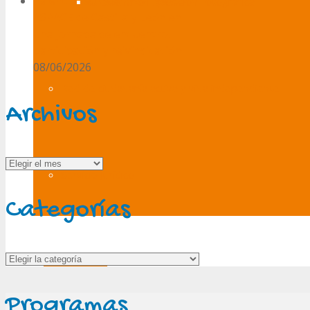
Palencia reúne al movimiento
Cuesionario Exposición Fotográfica
ASPACE de Castilla y León en
una jornada de encuentro,
participación y reivindicación
08/06/2026
Red de ciudadanía activa y vida independiente
Archivos
Archivos
Servicio Jurídico
Categorías
Categorías
Publicaciones
Programas