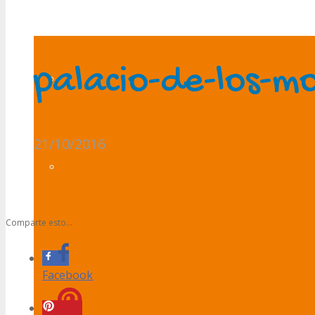
palacio-de-los-
Presentación
21/10/2016
aspacecyl
¿Qué es la Parálisis Cerebral?
Comparte esto...
Transparencia
Facebook