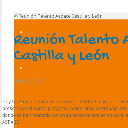
Presentación
Reunión Talento 
Castilla y León
¿Qué es la Parálisis Cerebral?
24/10/2017
General
aspacecyl
Hoy ha tenido lugar la reunión de Talento Aspace, en Cast
Transparencia
presentado el nuevo proyecto, la operativa de trabajo, los 
donde se han marcado las propuestas de actuación para la
ASPACE.