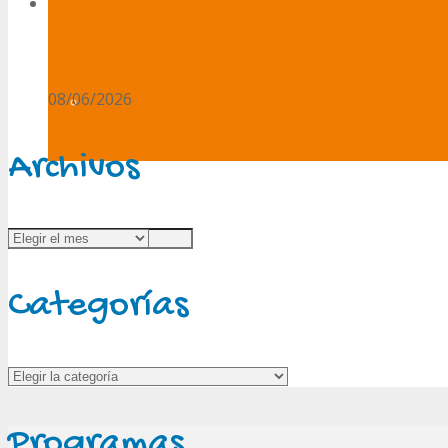
Palencia reúne al movimiento
ASPACE de Castilla y León en
una jornada de encuentro,
participación y reivindicación
08/06/2026
Trabaja con nosotros
Archivos
Archivos
Categorías
Categorías
Programas