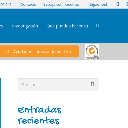
¡Síguenos!
cyl.org
Contacto
Trabaja con nosotros
es
Investigación
Qué puedes hacer tú
Ayúdanos comprando un libro
Entradas
recientes