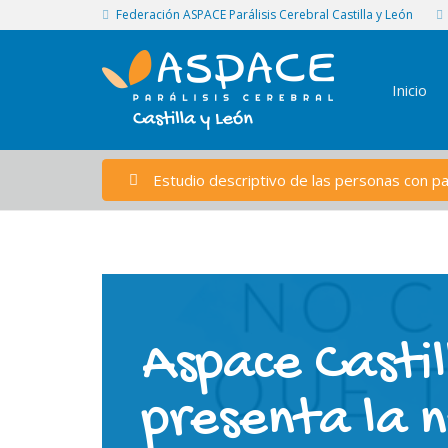
Federación ASPACE Parálisis Cerebral Castilla y León
Inicio
Estudio descriptivo de las personas con par
Aspace Castil
presenta la 