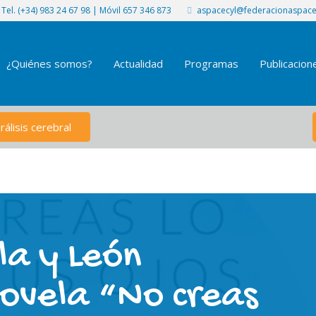
Tel. (+34) 983 24 67 98 | Móvil 657 346 873
aspacecyl@federacionaspace
¿Quiénes somos?
Actualidad
Programas
Publicacion
álisis cerebral
la y León
novela “No creas