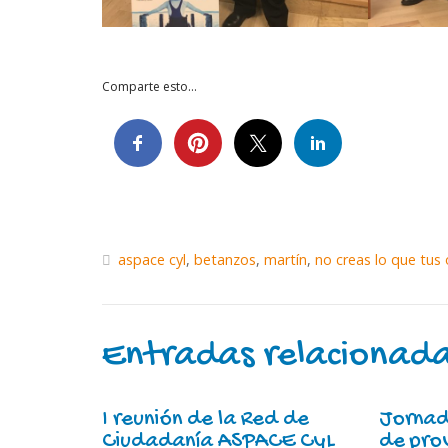
Comparte esto...
aspace cyl
,
betanzos
,
martín
,
no creas lo que tus 
Entradas relacionad
I reunión de la Red de
Jornad
Ciudadanía ASPACE CyL
de pro