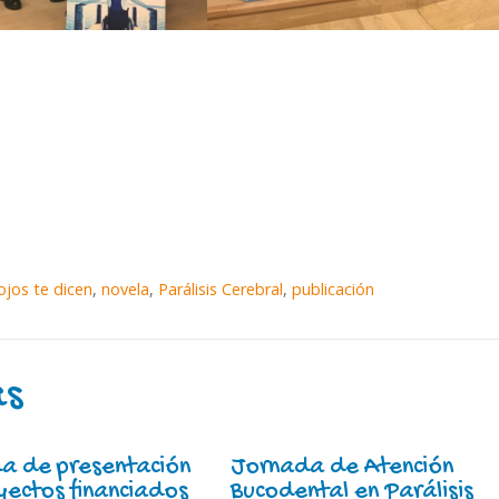
ojos te dicen
,
novela
,
Parálisis Cerebral
,
publicación
as
a de presentación
Jornada de Atención
yectos financiados
Bucodental en Parálisis