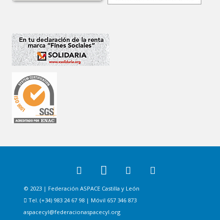
© 2023 | Federación ASPACE Castilla y León
Tel. (+34) 983 24 67 98 | Móvil 657 346 873
aspacecyl@federacionaspacecyl.org