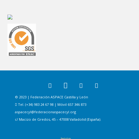
© 2023 | Federación ASPACE Castilla y León
Tel. (+34) 983 24 67 98 | Móvil 657 346 873
aspacecyl@federacionaspacecyl.org
c/ Macizo de Gredos, 45 – 47008 Valladolid (España).
Inicio