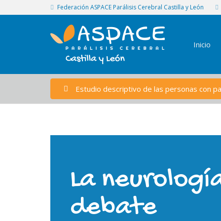
Federación ASPACE Parálisis Cerebral Castilla y León
Inicio
Estudio descriptivo de las personas con par
La neurologí
debate