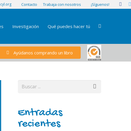
¡Síguenos!
cyl.org
Contacto
Trabaja con nosotros
es
Investigación
Qué puedes hacer tú
Ayúdanos comprando un libro
Entradas
recientes