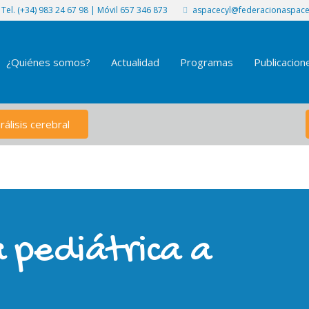
Tel. (+34) 983 24 67 98 | Móvil 657 346 873
aspacecyl@federacionaspace
¿Quiénes somos?
Actualidad
Programas
Publicacion
álisis cerebral
a pediátrica a