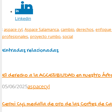
Linkedin
:
aspace cyl
,
Aspace Salamanca
,
cambio
,
derechos
,
enfoque 
profesionales
,
proyecto rumbo
,
social
Entradas relacionadas
El derecho a la ACCESIBILIDAD en nuestro Árb
05/06/2025
aspacecyl
Cermi CyL medalla de oro de las Cortes de Cas