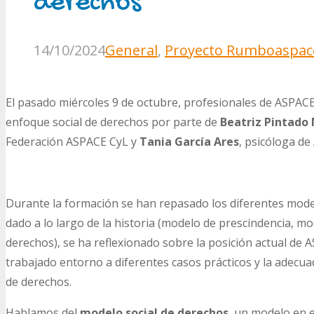
derechos
14/10/2024
General
,
Proyecto Rumbo
aspac
El pasado miércoles 9 de octubre, profesionales de ASPACE
enfoque social de derechos por parte de
Beatriz Pintado
Federación ASPACE CyL y
Tania García Ares
, psicóloga d
Durante la formación se han repasado los diferentes model
dado a lo largo de la historia (modelo de prescindencia, m
derechos), se ha reflexionado sobre la posición actual de
trabajado entorno a diferentes casos prácticos y la adecu
de derechos.
Hablamos del
modelo social de derechos
, un modelo en 