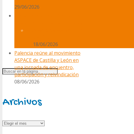
29/06/2026
Las entidades ASPACE de Castilla
y León avanzan en el análisis y
fortalecimiento del voluntariado
Trabaja con nosotros
a través del Grupo TALENTO
ASPACE
18/06/2026
Palencia reúne al movimiento
ASPACE de Castilla y León en
una jornada de encuentro,
participación y reivindicación
08/06/2026
Archivos
Archivos