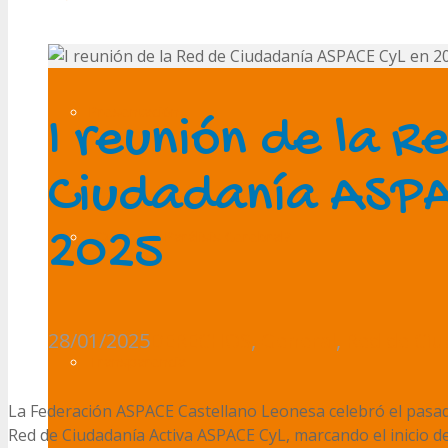
Presentación
I reunión de la R
Ciudadanía ASPA
2025
¿Qué es la Parálisis Cerebral?
28/01/2025
DERECHOS
,
General
,
Red de Ciu
Transparencia
La Federación ASPACE Castellano Leonesa celebró el pasad
Red de Ciudadanía Activa ASPACE CyL, marcando el inicio d