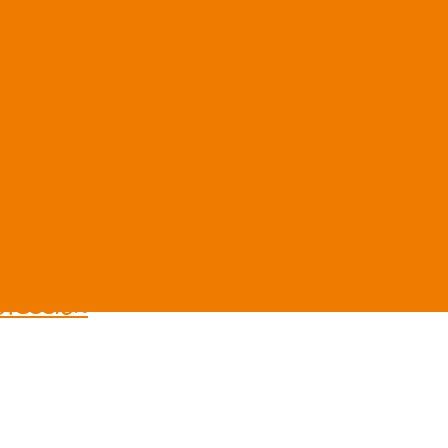
ibilizar los derechos de las personas
E CyL
RILLAS SOLIDARIO PARA RECAUDAR
OTECCIÓN