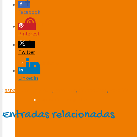
Facebook
Formación
Pinterest
Twitter
Envejecimiento
Linkedin
:
aspace castilla y leon
,
derechos
,
discapacidad
,
Parálisis Ce
Exposición Fotográfica
Entradas relacionadas