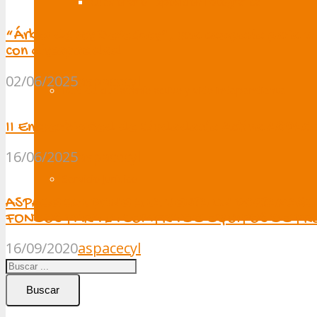
Cuesionario Exposición Fotográfica
“Árbol de los Derechos”, una campaña para vis
con discapacidad
02/06/2025
aspacecyl
Red de ciudadanía activa y vida independiente
II Encuentro Red de Ciudadanía Activa ASPAC
16/06/2025
aspacecyl
Servicio Jurídico
ASPACE CyL PONE A LA VENTA UN PORTAMASCA
FONDOS PARA LA COMPRA DE EQUIPOS DE PR
16/09/2020
aspacecyl
Publicaciones
Buscar