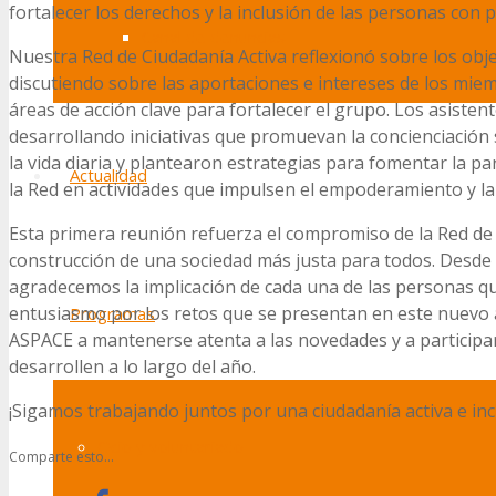
fortalecer los derechos y la inclusión de las personas con p
Canal de denuncias
Nuestra Red de Ciudadanía Activa reflexionó sobre los obj
discutiendo sobre las aportaciones e intereses de los miemb
áreas de acción clave para fortalecer el grupo. Los asisten
desarrollando iniciativas que promuevan la concienciación s
la vida diaria y plantearon estrategias para fomentar la 
Actualidad
la Red en actividades que impulsen el empoderamiento y la 
Esta primera reunión refuerza el compromiso de la Red de 
construcción de una sociedad más justa para todos. Desde 
agradecemos la implicación de cada una de las personas 
entusiasmo por los retos que se presentan en este nuevo 
Programas
ASPACE a mantenerse atenta a las novedades y a participar 
desarrollen a lo largo del año.
¡Sigamos trabajando juntos por una ciudadanía activa e inc
Ocio y voluntariado
Comparte esto...