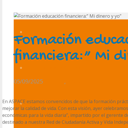
Presentación
Formación educa
financiera:” Mi d
¿Qué es la Parálisis Cerebral?
05/09/2025
General
,
Red de Ciudadanía Act
En ASPACE estamos convencidos de que la formación prácti
Transparencia
mejorar la calidad de vida. Con esta visión, ayer celebramos
económicas para la vida diaria”, impartido por el gerente 
destinado a nuestra Red de Ciudadanía Activa y Vida Inde