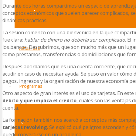
Durante dos horas compartimos un espacio de aprendizaje c
Canal de denuncias
conceptos económicos que suelen parecer complicados, se e
dinámicas prácticas.
La sesión comenzó con una bienvenida en la que compartim
fue clara:
hablar de dinero no debería ser complicado
. El 
los bancos. Descubrimos, que son mucho más que un lugar 
Actualidad
como préstamos, transferencias o domiciliaciones que form
Después abordamos qué es una cuenta corriente, qué docu
acudir en caso de necesitar ayuda. Se puso en valor cómo d
pagos, ingresos y la organización de nuestra economía pe
Programas
Otro aspecto de gran interés es el uso de tarjetas. En est
débito y qué implica el crédito
, cuáles son las ventajas
cuenta.
La formación también nos acercó a conceptos más comple
Ocio y voluntariado
tarjetas revolving
. Se explicó qué peligros esconden y 
puede convertirse en un problema.