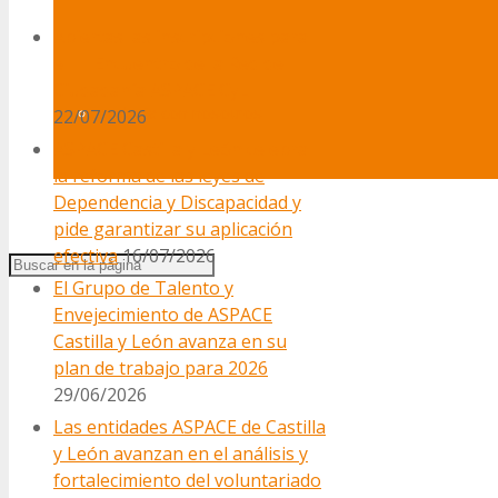
Abiertas las inscripciones para
el III Encuentro de la Red de
Ciudadanía ASPACE CyL
Trabaja con nosotros
22/07/2026
ASPACE Castilla y León celebra
la reforma de las leyes de
Dependencia y Discapacidad y
pide garantizar su aplicación
efectiva
16/07/2026
El Grupo de Talento y
Envejecimiento de ASPACE
Castilla y León avanza en su
plan de trabajo para 2026
29/06/2026
Las entidades ASPACE de Castilla
y León avanzan en el análisis y
fortalecimiento del voluntariado