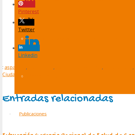
Cuesionario Exposición Fotográfica
Pinterest
Twitter
Red de ciudadanía activa y vida independiente
Linkedin
:
aspacecyl
,
Autonomía
,
autonomía personal
,
discapacidad
,
Ciudadanía Activa
Servicio Jurídico
Entradas relacionadas
Publicaciones