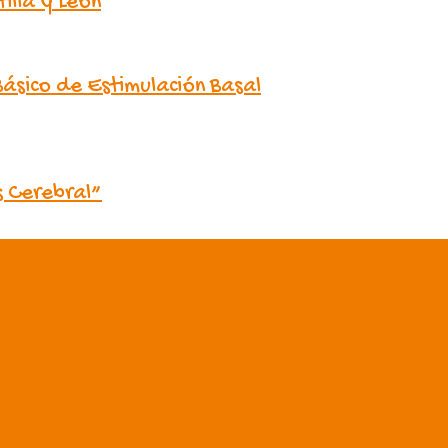
illa y León
ásico de Estimulación Basal
s Cerebral”