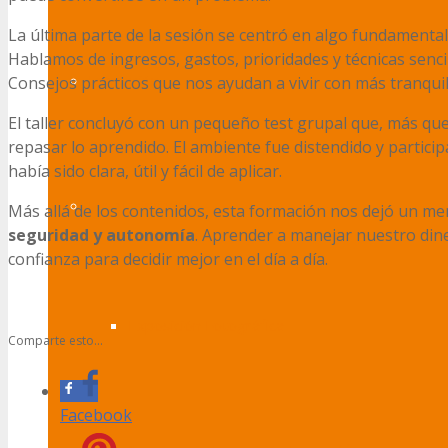
La última parte de la sesión se centró en algo fundamental
Hablamos de ingresos, gastos, prioridades y técnicas sen
Formación
Consejos prácticos que nos ayudan a vivir con más tranqui
El taller concluyó con un pequeño test grupal que, más qu
repasar lo aprendido. El ambiente fue distendido y particip
había sido clara, útil y fácil de aplicar.
Envejecimiento
Más allá de los contenidos, esta formación nos dejó un me
seguridad y autonomía
. Aprender a manejar nuestro din
confianza para decidir mejor en el día a día.
Exposición Fotográfica
Comparte esto...
Facebook