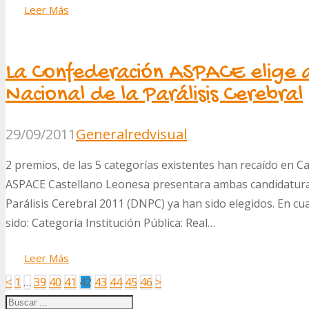
Leer Más
La Confederación ASPACE elige a
Nacional de la Parálisis Cerebral
29/09/2011
General
redvisual
2 premios, de las 5 categorías existentes han recaído en Ca
ASPACE Castellano Leonesa presentara ambas candidaturas
Parálisis Cerebral 2011 (DNPC) ya han sido elegidos. En c
sido: Categoría Institución Pública: Real…
Leer Más
Paginación
<
1
…
39
40
41
42
43
44
45
46
>
de