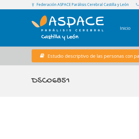
Federación ASPACE Parálisis Cerebral Castilla y León
Inicio
Estudio descriptivo de las personas con par
DSC06851