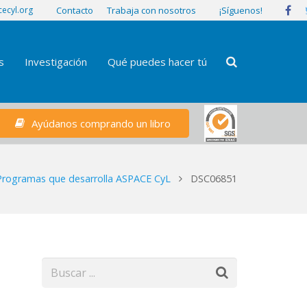
¡Síguenos!
ecyl.org
Contacto
Trabaja con nosotros
s
Investigación
Qué puedes hacer tú
Ayúdanos comprando un libro
Programas que desarrolla ASPACE CyL
DSC06851