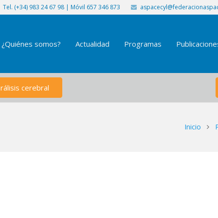
Tel. (+34) 983 24 67 98 | Móvil 657 346 873
aspacecyl@federacionaspac
¿Quiénes somos?
Actualidad
Programas
Publicacione
álisis cerebral
Inicio