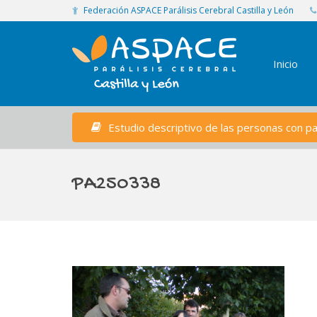
Federación ASPACE Parálisis Cerebral Castilla y León
Inicio
Estudio descriptivo de las personas con par
PA250338