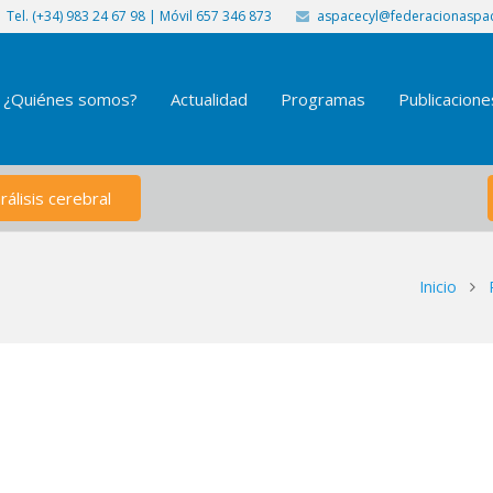
Tel. (+34) 983 24 67 98 | Móvil 657 346 873
aspacecyl@federacionaspac
¿Quiénes somos?
Actualidad
Programas
Publicacione
álisis cerebral
Inicio