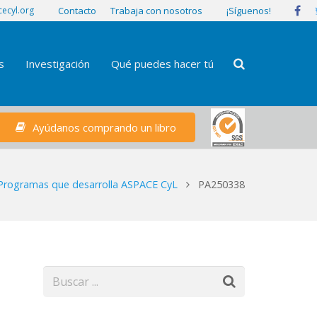
¡Síguenos!
ecyl.org
Contacto
Trabaja con nosotros
s
Investigación
Qué puedes hacer tú
Ayúdanos comprando un libro
Programas que desarrolla ASPACE CyL
PA250338