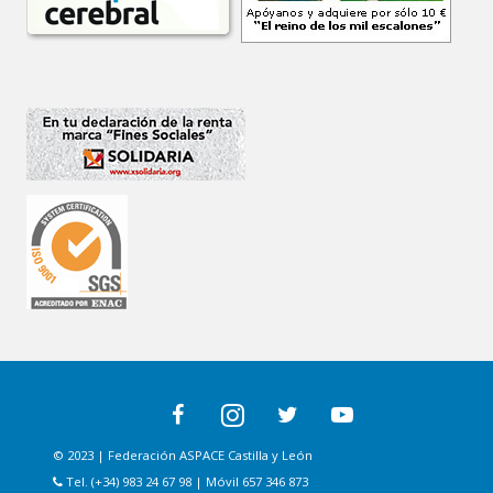
© 2023 | Federación ASPACE Castilla y León
Tel. (+34) 983 24 67 98 | Móvil 657 346 873