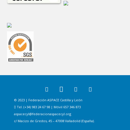
© 2023 | Federación ASPACE Castilla y León
Tel. (+34) 983 24 67 98 | Móvil 657 346 873
aspacecyl@federacionaspacecyl.org
c/ Macizo de Gredos, 45 – 47008 Valladolid (España).