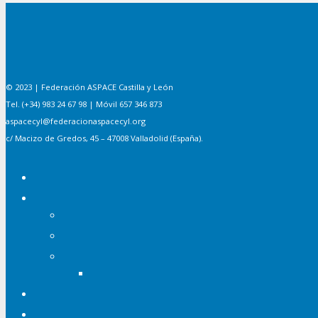
© 2023 | Federación ASPACE Castilla y León
Tel. (+34) 983 24 67 98 | Móvil 657 346 873
aspacecyl@federacionaspacecyl.org
c/ Macizo de Gredos, 45 – 47008 Valladolid (España).