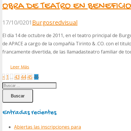
OBRA DE TEATRO EN BENEFICI
17/10/0201
Burgos
redvisual
El día 14 de octubre de 2011, en el teatro principal de Bur
de APACE a cargo de la compañía Tirinto & .CO. con el titul
francamente divertida, de las llamadasteatro familiar de 
Leer Más
Paginación
<
1
…
43
44
45
46
de
entradas
Buscar
Entradas recientes
Abiertas las inscripciones para