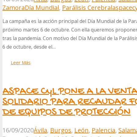
Zamora
Día Mundial
,
Parálisis Cerebral
aspacecy
La campaña es la acción principal del Día Mundial de la Pa
próximo martes 6 de octubre. Con ella queremos proponer u
tras la pandemia. Con motivo del Día Mundial de la Paráli
6 de octubre, desde el…
Leer Más
ASPACE CyL PONE A LA VENT
SOLIDARIO PARA RECAUDAR 
DE EQUIPOS DE PROTECCIÓN
16/09/2020
Ávila
,
Burgos
,
León
,
Palencia
,
Salam