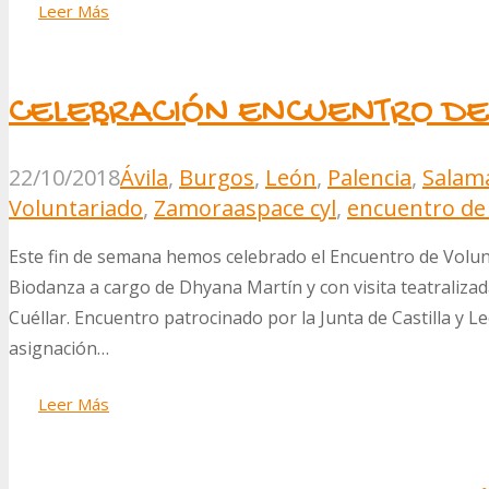
Leer Más
CELEBRACIÓN ENCUENTRO DE
22/10/2018
Ávila
,
Burgos
,
León
,
Palencia
,
Salam
Voluntariado
,
Zamora
aspace cyl
,
encuentro de
Este fin de semana hemos celebrado el Encuentro de Volunt
Biodanza a cargo de Dhyana Martín y con visita teatralizada
Cuéllar. Encuentro patrocinado por la Junta de Castilla y L
asignación…
Leer Más