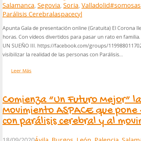
Salamanca
,
Segovia
,
Soria
,
Valladolid
#somosas
Parálisis Cerebral
aspacecyl
Apunta Gala de presentación online (Gratuita) El Corona lle
horas. Con vídeos divertidos para pasar un rato en famili
UN SUEÑO III. https://facebook.com/groups/119988011702
visibilizar la realidad de las personas con Parálisis…
Leer Más
Comienza “Un Futuro Mejor” l
Movimiento ASPACE que pone e
con parálisis cerebral y al mov
18/09/2020
Ávila
,
Burgos
,
León
,
Palencia
,
Salam