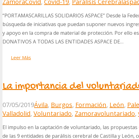
Zamora
Covid
,
Covid-19
,
Parálisis Cerebral
aspac
“PORTAMASCARILLAS SOLIDARIOS ASPACE” Desde la Federa
búsqueda de iniciativas que puedan suponer nuevos ingreso
y apoyo en la compra de material de protección. Por ell
DONATIVOS A TODAS LAS ENTIDADES ASPACE DE…
Leer Más
La importancia del voluntariad
07/05/2019
Ávila
,
Burgos
,
Formación
,
León
,
Pal
Valladolid
,
Voluntariado
,
Zamora
voluntariado
,
El impulso en la captación de voluntariado, las propuestas 
de las 9 entidades de parálisis cerebral de Castilla y León