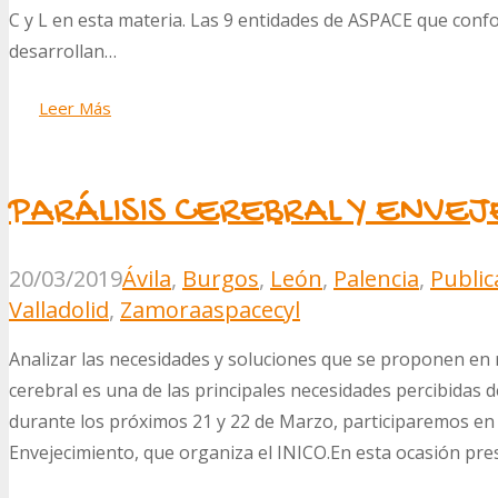
C y L en esta materia. Las 9 entidades de ASPACE que confo
desarrollan…
Leer Más
PARÁLISIS CEREBRAL Y ENVEJ
20/03/2019
Ávila
,
Burgos
,
León
,
Palencia
,
Public
Valladolid
,
Zamora
aspacecyl
Analizar las necesidades y soluciones que se proponen en re
cerebral es una de las principales necesidades percibidas d
durante los próximos 21 y 22 de Marzo, participaremos en
Envejecimiento, que organiza el INICO.En esta ocasión p