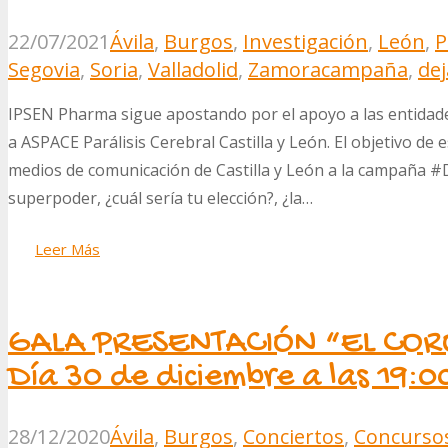
22/07/2021
Ávila
,
Burgos
,
Investigación
,
León
,
P
Segovia
,
Soria
,
Valladolid
,
Zamora
campaña
,
dej
IPSEN Pharma sigue apostando por el apoyo a las entidad
a ASPACE Parálisis Cerebral Castilla y León. El objetivo de
medios de comunicación de Castilla y León a la campaña #D
superpoder, ¿cuál sería tu elección?, ¿la…
Leer Más
GALA PRESENTACIÓN “EL COR
Día 30 de diciembre a las 19:0
28/12/2020
Ávila
,
Burgos
,
Conciertos
,
Concurso