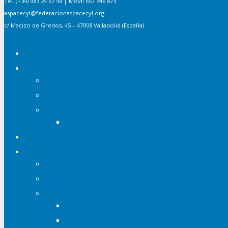
Tel. (+34) 983 24 67 98 | Móvil 657 346 873
aspacecyl@federacionaspacecyl.org
c/ Macizo de Gredos, 45 – 47008 Valladolid (España).