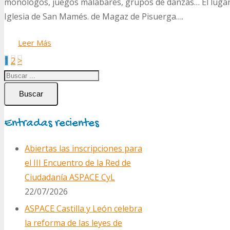
monólogos, juegos malabares, grupos de danzas… El lugar d
Iglesia de San Mamés. de Magaz de Pisuerga….
Leer Más
Paginación
1
2
>
de
entradas
Buscar
Entradas recientes
Abiertas las inscripciones para
el III Encuentro de la Red de
Ciudadanía ASPACE CyL
22/07/2026
ASPACE Castilla y León celebra
la reforma de las leyes de