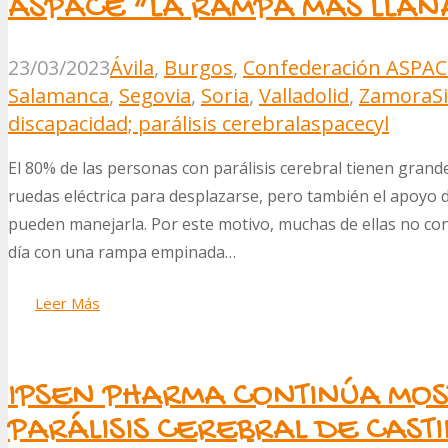
ASPACE “LA RAMPA MÁS LLAN
23/03/2023
Ávila
,
Burgos
,
Confederación ASPAC
Salamanca
,
Segovia
,
Soria
,
Valladolid
,
Zamora
S
discapacidad; parálisis cerebral
aspacecyl
El 80% de las personas con parálisis cerebral tienen grand
ruedas eléctrica para desplazarse, pero también el apoyo
pueden manejarla. Por este motivo, muchas de ellas no con
día con una rampa empinada…
Leer Más
IPSEN PHARMA CONTINÚA MOS
PARÁLISIS CEREBRAL DE CASTI