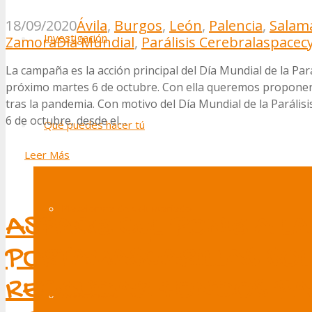
18/09/2020
Ávila
,
Burgos
,
León
,
Palencia
,
Salam
Investigación
Zamora
Día Mundial
,
Parálisis Cerebral
aspacecy
La campaña es la acción principal del Día Mundial de la Pa
próximo martes 6 de octubre. Con ella queremos proponer u
tras la pandemia. Con motivo del Día Mundial de la Paráli
6 de octubre, desde el…
Qué puedes hacer tú
Leer Más
Plataforma de voluntariado
ASPACE CyL PONE A L
PORTAMASCARILLAS SOL
RECAUDAR FONDOS PA
Donaciones