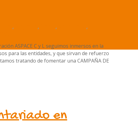
ÓN
anca
,
Segovia
,
Soria
,
Valladolid
,
ecyl
ción ASPACE C y L seguimos inmersos en la
s para las entidades, y que sirvan de refuerzo
o estamos tratando de fomentar una CAMPAÑA DE
untariado en