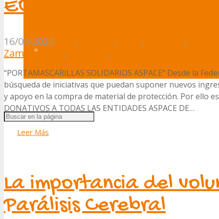
EQUIPOS DE PROTECCI
16/09/2020
Ávila
,
Burgos
,
León
,
Palencia
,
Salam
Trabaja con nosotros
Zamora
Covid
,
Covid-19
,
Parálisis Cerebral
aspac
“PORTAMASCARILLAS SOLIDARIOS ASPACE” Desde la Federa
búsqueda de iniciativas que puedan suponer nuevos ingreso
y apoyo en la compra de material de protección. Por ell
DONATIVOS A TODAS LAS ENTIDADES ASPACE DE…
Leer Más
La importancia del vol
Parálisis Cerebral