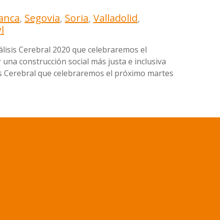
anca
,
Segovia
,
Soria
,
Valladolid
,
l
rálisis Cerebral 2020 que celebraremos el
na construcción social más justa e inclusiva
sis Cerebral que celebraremos el próximo martes
A VENTA UN
IDARIO PARA
RA LA COMPRA DE