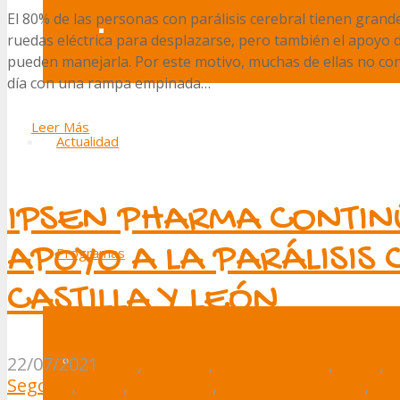
El 80% de las personas con parálisis cerebral tienen grand
Canal de denuncias
ruedas eléctrica para desplazarse, pero también el apoyo
pueden manejarla. Por este motivo, muchas de ellas no con
día con una rampa empinada…
Leer Más
Actualidad
IPSEN PHARMA CONTIN
APOYO A LA PARÁLISIS
Programas
CASTILLA Y LEÓN
Ocio y voluntariado
22/07/2021
Ávila
,
Burgos
,
Investigación
,
León
,
P
Segovia
,
Soria
,
Valladolid
,
Zamora
campaña
,
dej