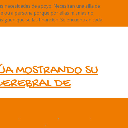
es necesidades de apoyo. Necesitan una silla de
 de otra persona porque por ellas mismas no
siguen que se las financien. Se encuentran cada
ÚA MOSTRANDO SU
 CEREBRAL DE
alencia
,
Publicaciones
,
Salamanca
,
ardeserinvisibles
,
donación
aspacecyl