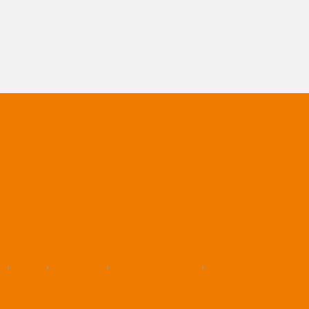
 CAMPAÑA DE
CE “LA RAMPA
E
,
León
,
Palencia
,
Publicaciones
,
illa de ruedas eléctrica; rampa;