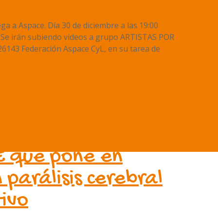
ga a Aspace. Día 30 de diciembre a las 19:00
a. Se irán subiendo vídeos a grupo ARTISTAS POR
6143 Federación Aspace CyL, en su tarea de
ejor” la campaña
E que pone en
 parálisis cerebral
tivo