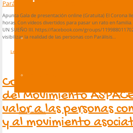
Cuesionario Exposición Fotográfica
Parálisis Cerebral
aspacecyl
Apunta Gala de presentación online (Gratuita) El Corona lle
horas. Con vídeos divertidos para pasar un rato en famili
UN SUEÑO III. https://facebook.com/groups/119988011702
visibilizar la realidad de las personas con Parálisis…
Red de ciudadanía activa y vida independiente
Leer Más
Servicio Jurídico
Comienza “Un Futuro M
del Movimiento ASPAC
valor a las personas con
Publicaciones
y al movimiento asocia