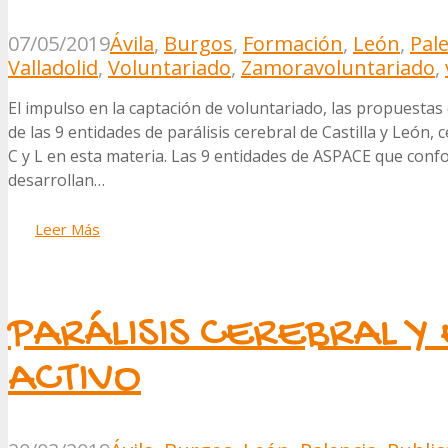
07/05/2019
Ávila
,
Burgos
,
Formación
,
León
,
Pal
Valladolid
,
Voluntariado
,
Zamora
voluntariado
,
El impulso en la captación de voluntariado, las propuestas 
de las 9 entidades de parálisis cerebral de Castilla y León
C y L en esta materia. Las 9 entidades de ASPACE que confo
desarrollan…
Leer Más
PARÁLISIS CEREBRAL 
ACTIVO