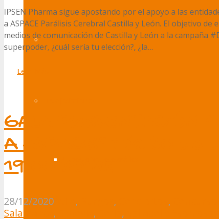
IPSEN Pharma sigue apostando por el apoyo a las entidad
a ASPACE Parálisis Cerebral Castilla y León. El objetivo de
medios de comunicación de Castilla y León a la campaña #D
Formación
superpoder, ¿cuál sería tu elección?, ¿la…
Leer Más
Envejecimiento
GALA PRESENTACIÓN “
A ASPACE” Día 30 de di
19:00 horas
Exposición Fotográfica
28/12/2020
Ávila
,
Burgos
,
Conciertos
,
Concurso
Salamanca
,
Segovia
,
Soria
,
Valladolid
#somosas