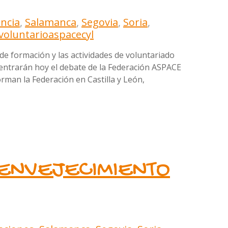
encia
,
Salamanca
,
Segovia
,
Soria
,
voluntario
aspacecyl
de formación y las actividades de voluntariado
, centrarán hoy el debate de la Federación ASPACE
rman la Federación en Castilla y León,
Y ENVEJECIMIENTO