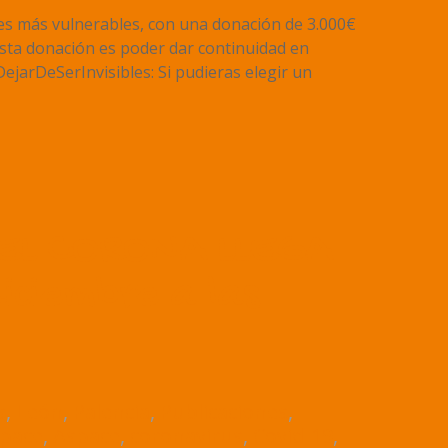
es más vulnerables, con una donación de 3.000€
 esta donación es poder dar continuidad en
ejarDeSerInvisibles: Si pudieras elegir un
EL CORONA LLEGA
ciembre a las
s
,
León
,
Palencia
,
Publicaciones
,
pace
,
Aspace
,
coronavirus
,
Covid-19
,