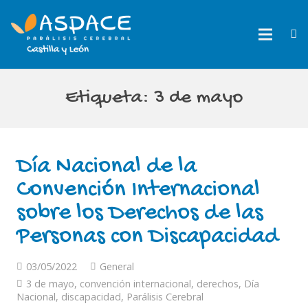
Etiqueta:
3 de mayo
Día Nacional de la
Convención Internacional
sobre los Derechos de las
Personas con Discapacidad
03/05/2022
General
3 de mayo
,
convención internacional
,
derechos
,
Día
Nacional
,
discapacidad
,
Parálisis Cerebral