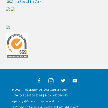
© 2023 | Federación ASPACE Castilla y León
Tel. (+34) 983 24 67 98 | Móvil 657 346 873
aspacecyl@federacionaspacecyl.org
c/ Macizo de Gredos, 45 – 47008 Valladolid (España).