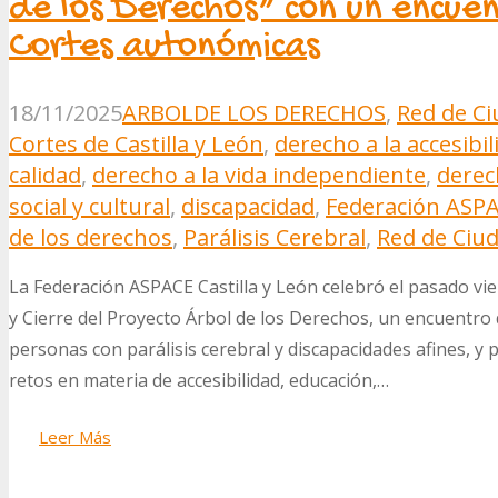
de los Derechos” con un encuent
Cortes autonómicas
18/11/2025
ARBOLDE LOS DERECHOS
,
Red de Ci
Cortes de Castilla y León
,
derecho a la accesibil
calidad
,
derecho a la vida independiente
,
derec
social y cultural
,
discapacidad
,
Federación ASPA
de los derechos
,
Parálisis Cerebral
,
Red de Ciud
La Federación ASPACE Castilla y León celebró el pasado vi
y Cierre del Proyecto Árbol de los Derechos, un encuentro d
personas con parálisis cerebral y discapacidades afines, y
retos en materia de accesibilidad, educación,…
Leer Más