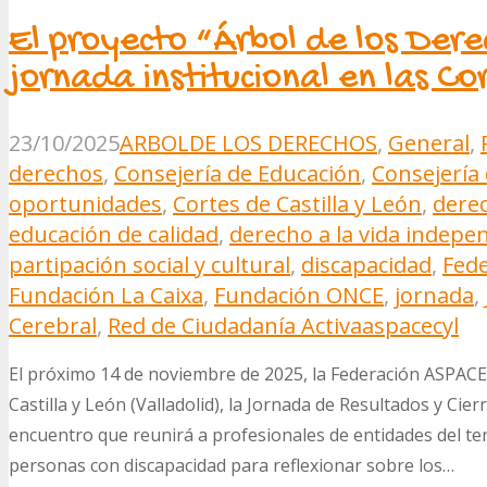
El proyecto “Árbol de los Dere
jornada institucional en las Co
23/10/2025
ARBOLDE LOS DERECHOS
,
General
,
derechos
,
Consejería de Educación
,
Consejería 
oportunidades
,
Cortes de Castilla y León
,
derec
educación de calidad
,
derecho a la vida indepe
partipación social y cultural
,
discapacidad
,
Fede
Fundación La Caixa
,
Fundación ONCE
,
jornada
,
Cerebral
,
Red de Ciudadanía Activa
aspacecyl
El próximo 14 de noviembre de 2025, la Federación ASPACE C
Castilla y León (Valladolid), la Jornada de Resultados y Cie
encuentro que reunirá a profesionales de entidades del ter
personas con discapacidad para reflexionar sobre los…