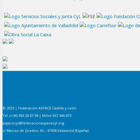
© 2023 | Federación ASPACE Castilla y León
Tel. (+34) 983 24 67 98 | Móvil 657 346 873
aspacecyl@federacionaspacecyl.org
c/ Macizo de Gredos, 45 – 47008 Valladolid (España).