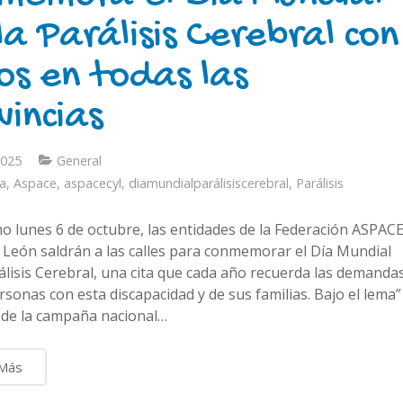
la Parálisis Cerebral con
os en todas las
vincias
2025
General
a
,
Aspace
,
aspacecyl
,
diamundialparálisiscerebral
,
Parálisis
mo lunes 6 de octubre, las entidades de la Federación ASPAC
 y León saldrán a las calles para conmemorar el Día Mundial
rálisis Cerebral, una cita que cada año recuerda las demanda
rsonas con esta discapacidad y de sus familias. Bajo el lema”
, de la campaña nacional…
 Más