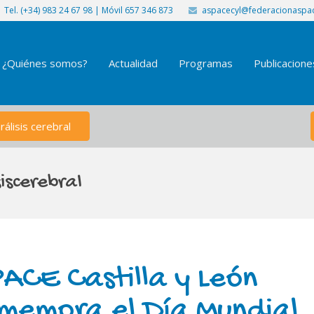
Tel. (+34) 983 24 67 98 | Móvil 657 346 873
aspacecyl@federacionaspac
¿Quiénes somos?
Actualidad
Programas
Publicacione
álisis cerebral
iscerebral
ACE Castilla y León
memora el Día Mundial