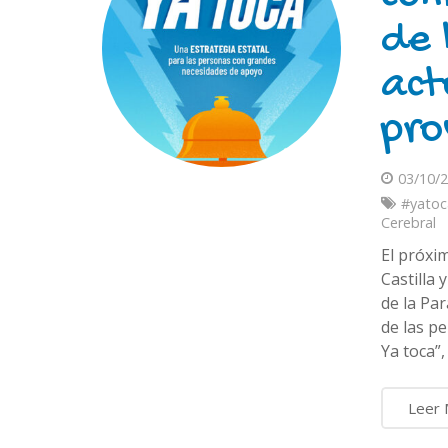
de 
act
pro
03/10/
#yatoc
Cerebral
El próxi
Castilla
de la Pa
de las pe
Ya toca”
Leer