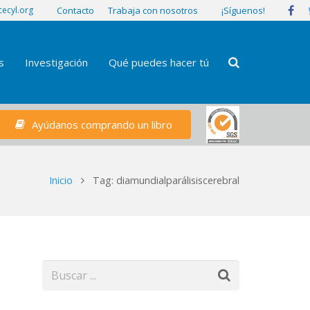
¡Síguenos!
ecyl.org
Contacto
Trabaja con nosotros
s
Investigación
Qué puedes hacer tú
Ayúdanos comprando un libro
Inicio
Tag: diamundialparálisiscerebral