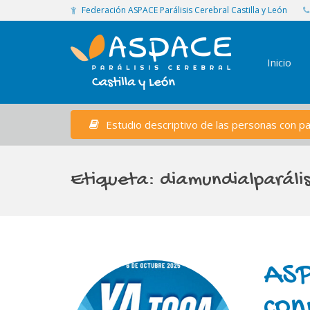
Federación ASPACE Parálisis Cerebral Castilla y León
Inicio
Estudio descriptivo de las personas con par
Etiqueta:
diamundialparális
ASP
con