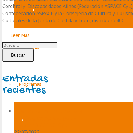
Cerebral y Discapacidades Afines (Federación ASPACE CyL), 
Canal de denuncias
Confederación ASPACE y la Consejería de Cultura y Turismo 
Culturales de la Junta de Castilla y León, distribuirá 400…
Leer Más
Actualidad
Buscar
Entradas
Programas
recientes
Abiertas las inscripciones para
el III Encuentro de la Red de
Ocio y voluntariado
Ciudadanía ASPACE CyL
22/07/2026