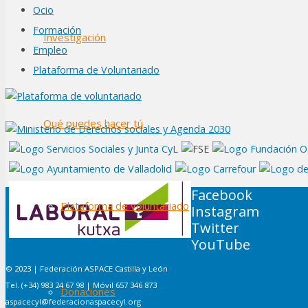
Ocio
Formación
Investigación
Empleo
Plataforma de Voluntariado
Qué puedes hacer tú
Facebook
Plataforma de voluntariado
Instagram
Twitter
YouTube
© 2023 | Federación ASPACE Castilla y León
Tel. (+34) 983 24 67 98 | Móvil 657 346 873
Donaciones
aspacecyl@federacionaspacecyl.org