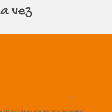
na vez
eón apostamos por
egia del cambio
ad
,
érase una vez
,
integración
,
ecyl
e Atención a Personas afectadas de Parálisis