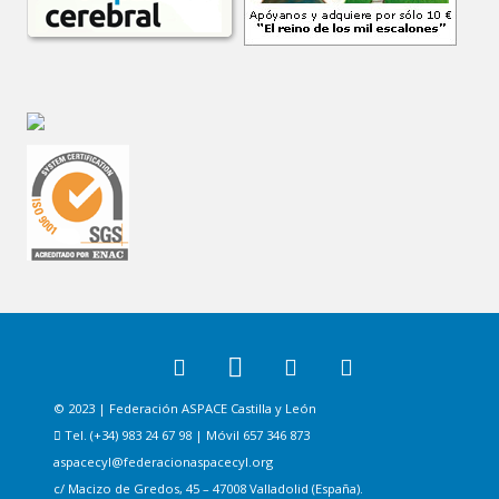
© 2023 | Federación ASPACE Castilla y León
Tel. (+34) 983 24 67 98 | Móvil 657 346 873
aspacecyl@federacionaspacecyl.org
c/ Macizo de Gredos, 45 – 47008 Valladolid (España).