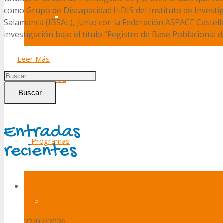
como Grupo de Discapacidad I+DIS del Instituto de Investi
Canal de denuncias
Salamanca (IBSAL), junto con la Federación ASPACE Castell
investigación bajo el título “Registro de Base Poblacional 
Leer Más
Actualidad
Buscar
Entradas
Programas
recientes
Abiertas las inscripciones para
el III Encuentro de la Red de
Ocio y voluntariado
Ciudadanía ASPACE CyL
22/07/2026