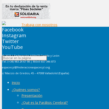
Trabaja con nosotros
Facebook
Instagram
Twitter
YouTube
© 2023 | Federación ASPACE Castilla y León
Tel. (+34) 983 24 67 98 | Móvil 657 346 873
aspacecyl@federacionaspacecyl.org
c/ Macizo de Gredos, 45 – 47008 Valladolid (España).
Inicio
¿Quiénes somos?
Presentación
¿Qué es la Parálisis Cerebral?