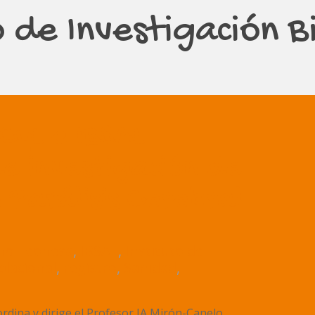
o de Investigación 
CyL e IBSAL
e investigación de
 Parálisis Cerebral
ano Leonesa
,
IBSAL
,
Instituto de
blacional
,
registro
,
Sanidad
,
rdina y dirige el Profesor JA Mirón-Canelo