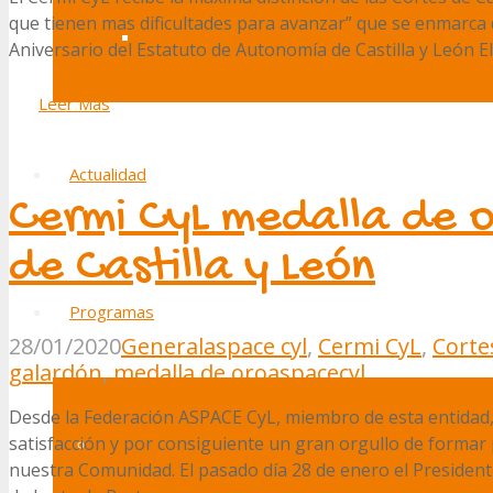
que tienen mas dificultades para avanzar” que se enmarca d
Canal de denuncias
Aniversario del Estatuto de Autonomía de Castilla y León El
Leer Más
Actualidad
Cermi CyL medalla de o
de Castilla y León
Programas
28/01/2020
General
aspace cyl
,
Cermi CyL
,
Cortes
galardón
,
medalla de oro
aspacecyl
Desde la Federación ASPACE CyL, miembro de esta entidad
satisfacción y por consiguiente un gran orgullo de formar p
Ocio y voluntariado
nuestra Comunidad. El pasado día 28 de enero el Presidente