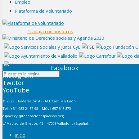
Empleo
Plataforma de Voluntariado
Trabaja con nosotros
Facebook
Instagram
Twitter
YouTube
© 2023 | Federación ASPACE Castilla y León
Tel. (+34) 983 24 67 98 | Móvil 657 346 873
aspacecyl@federacionaspacecyl.org
c/ Macizo de Gredos, 45 – 47008 Valladolid (España).
Inicio