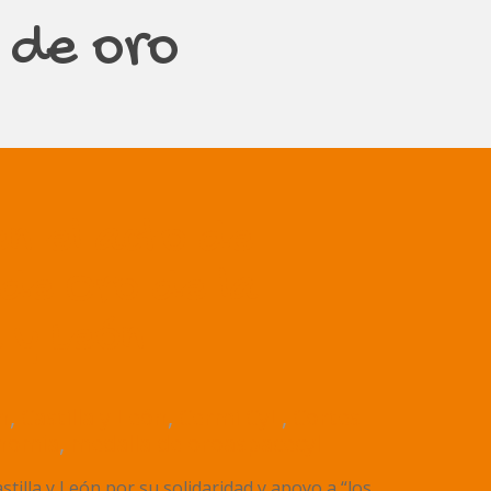
 de oro
en el acto de
de Oro de la
a y León
on
,
Castilla y León
,
Cermi CyL
,
Cortes
onomía
,
medalla de oro
aspacecyl
stilla y León por su solidaridad y apoyo a “los