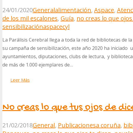
24/01/2020
General
alimentación
,
Aspace
,
Atenc
de los mil escalones
,
Guía
,
no creas lo que ojos
sensibilización
aspacecyl
La Parálisis Cerebral llega a toda la red de bibliotecas de
su campaña de sensibilización, este año 2020 ha iniciado 
ayuntamientos, diputaciones, clubs de lectura, y biblioteca
de más de 1.000 ejemplares de…
Leer Más
No creas lo que tus ojos de di
21/02/2018
General
,
Publicaciones
a coruña
,
bib