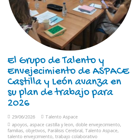
El Grupo de Talento y
Envejecimiento de ASPACE
Castilla y León avanza en
su plan de trabajo para
2026
29/06/2026
Talento Aspace
apoyos
,
aspace castilla y leon
,
doble envejecimiento
,
familias
,
objetivos
,
Parálisis Cerebral
,
Talento Aspace
,
talento envejcimiento
,
trabajo colaborativo