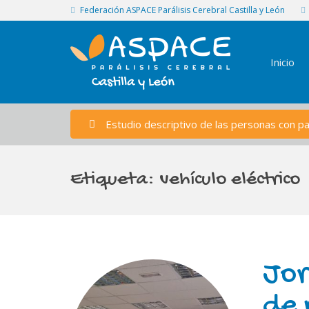
Federación ASPACE Parálisis Cerebral Castilla y León
Inicio
Estudio descriptivo de las personas con par
Etiqueta:
vehículo eléctrico
Jor
de 