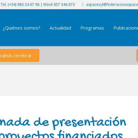
Tel. (+34) 983 24 67 98 | Móvil 657 346 873
aspacecyl@federacionaspace
¿Quiénes somos?
Actualidad
Programas
Publicacion
álisis cerebral
nada de presentación
proyectos financiados