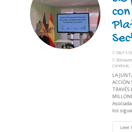
con
Pla
Sec
06/11/2
Benave
Cerebral
,
LA JUNT
ACCIÓN 
TRAVÉS 
MILLONES
Asociada
los sigu
Leer