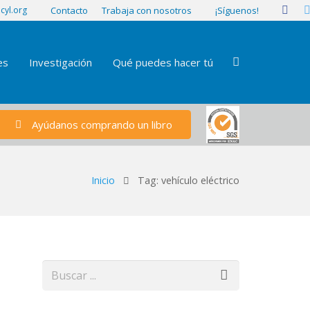
¡Síguenos!
cyl.org
Contacto
Trabaja con nosotros
es
Investigación
Qué puedes hacer tú
Ayúdanos comprando un libro
Inicio
Tag: vehículo eléctrico