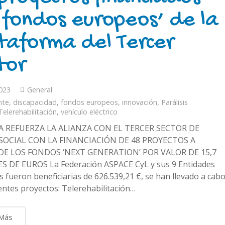
 fondos europeos’ de la
taforma del Tercer
tor
023
General
nte
,
discapacidad
,
fondos europeos
,
innovación
,
Parálisis
Telerehabilitación
,
vehículo eléctrico
A REFUERZA LA ALIANZA CON EL TERCER SECTOR DE
SOCIAL CON LA FINANCIACIÓN DE 48 PROYECTOS A
DE LOS FONDOS ‘NEXT GENERATION’ POR VALOR DE 15,7
 DE EUROS La Federación ASPACE CyL y sus 9 Entidades
s fueron beneficiarias de 626.539,21 €, se han llevado a cab
ientes proyectos: Telerehabilitación…
 Más