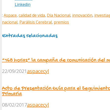
Linkedin
:
Aspace
,
calidad de vida
,
Día Nacional
,
innovación
,
investia
nacional
,
Parálisis Cerebral
,
premios
Entradas relacionadas
“168 horas” la campaña de comunicación del
22/09/2021
aspacecyl
Acto de Presentación Guía para el Seguimiento 
Primaria
08/02/2017
aspacecyl