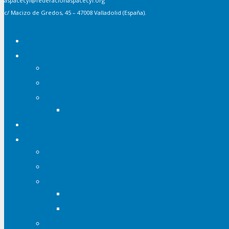
aspacecyl@federacionaspacecyl.org
c/ Macizo de Gredos, 45 – 47008 Valladolid (España).