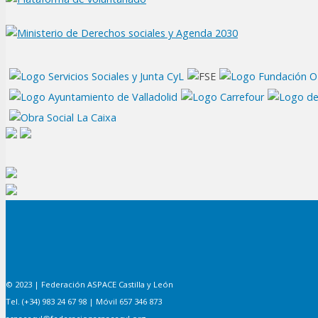
© 2023 | Federación ASPACE Castilla y León
Tel. (+34) 983 24 67 98 | Móvil 657 346 873