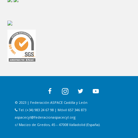
© 2023 | Federación ASPACE Castilla y León
Tel. (+34) 983 24 67 98 | Móvil 657 346 873
aspacecyl@federacionaspacecyl.org
c/ Macizo de Gredos, 45 – 47008 Valladolid (España).