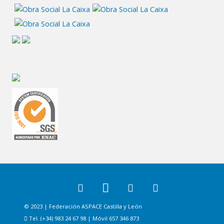
© 2023 | Federación ASPACE Castilla y León
Tel. (+34) 983 24 67 98 | Móvil 657 346 873