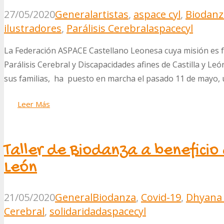
27/05/2020
General
artistas
,
aspace cyl
,
Biodanz
ilustradores
,
Parálisis Cerebral
aspacecyl
La Federación ASPACE Castellano Leonesa cuya misión es fo
Parálisis Cerebral y Discapacidades afines de Castilla y León
sus familias, ha puesto en marcha el pasado 11 de mayo,
Leer Más
Taller de Biodanza a beneficio
León
21/05/2020
General
Biodanza
,
Covid-19
,
Dhyana 
Cerebral
,
solidaridad
aspacecyl