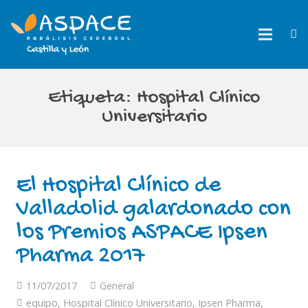
Etiqueta:
Hospital Clínico
Universitario
El Hospital Clínico de
Valladolid galardonado con
los Premios ASPACE Ipsen
Pharma 2017
11/07/2017
General
equipo
,
Hospital Clínico Universitario
,
Ipsen Pharma
,