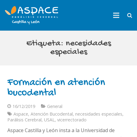
Etiqueta:
necesidades
especiales
Formación en atención
bucodental
16/12/2019
General
Aspace
,
Atención Bucodental
,
necesidades especiales
,
Parálisis Cerebral
,
USAL
,
vicerrectorado
Aspace Castilla y León insta a la Universidad de